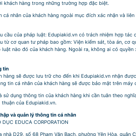
với khách hàng trong những trường hợp đặc biệt.
n cá nhân của khách hàng ngoài mục đích xác nhận và liên 
u cầu của pháp luật: Edupiakid.vn có trách nhiệm hợp tác 
u từ cơ quan tư pháp bao gồm: Viện kiểm sát, tòa án, cơ qu
 luật nào đó của khách hàng. Ngoài ra, không ai có quyền
 tin
h hàng sẽ được lưu trữ cho đến khi Edupiakid.vn nhận được
ng tin cá nhân của khách hàng sẽ được bảo mật trên máy c
à sử dụng thông tin của khách hàng khi cần tuân theo nghĩa
ả thuận của Edupiakid.vn.
 thập và quản lý thông tin cá nhân
O DỤC EDUCA CORPORATION
òa nhà D29, số 68 Phạm Văn Bạch, phường Yên Hòa, quận C