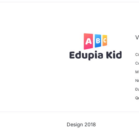
V
C
Co
M
N
Đạ
Q
Design 2018