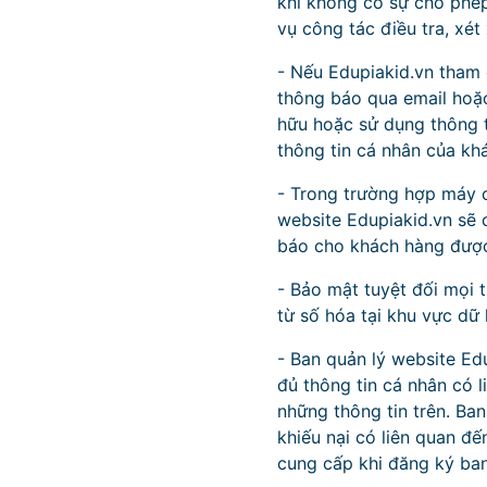
khi không có sự cho phé
vụ công tác điều tra, xé
- Nếu Edupiakid.vn tham 
thông báo qua email hoặc
hữu hoặc sử dụng thông t
thông tin cá nhân của kh
- Trong trường hợp máy c
website Edupiakid.vn sẽ 
báo cho khách hàng được
- Bảo mật tuyệt đối mọi 
từ số hóa tại khu vực dữ 
- Ban quản lý website Ed
đủ thông tin cá nhân có l
những thông tin trên. Ba
khiếu nại có liên quan đ
cung cấp khi đăng ký ban