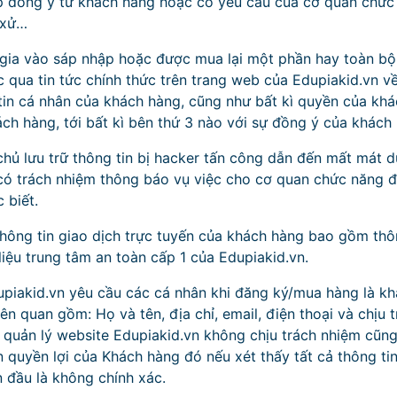
p đồng ý từ khách hàng hoặc có yêu cầu của cơ quan chứ
t xử…
gia vào sáp nhập hoặc được mua lại một phần hay toàn bộ 
 qua tin tức chính thức trên trang web của Edupiakid.vn về
in cá nhân của khách hàng, cũng như bất kì quyền của khá
ách hàng, tới bất kì bên thứ 3 nào với sự đồng ý của khách
hủ lưu trữ thông tin bị hacker tấn công dẫn đến mất mát d
có trách nhiệm thông báo vụ việc cho cơ quan chức năng điề
 biết.
thông tin giao dịch trực tuyến của khách hàng bao gồm th
liệu trung tâm an toàn cấp 1 của Edupiakid.vn.
upiakid.vn yêu cầu các cá nhân khi đăng ký/mua hàng là k
iên quan gồm: Họ và tên, địa chỉ, email, điện thoại và chịu 
n quản lý website Edupiakid.vn không chịu trách nhiệm cũn
ến quyền lợi của Khách hàng đó nếu xét thấy tất cả thông t
 đầu là không chính xác.