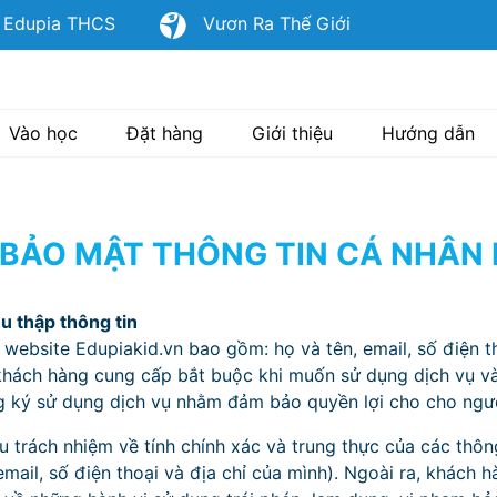
dupia THCS
Vươn Ra Thế Giới
Vào học
Đặt hàng
Giới thiệu
Hướng dẫn
 BẢO MẬT THÔNG TIN CÁ NHÂN
hu thập thông tin
n website Edupiakid.vn bao gồm: họ và tên, email, số điện th
khách hàng cung cấp bắt buộc khi muốn sử dụng dịch vụ và
g ký sử dụng dịch vụ nhằm đảm bảo quyền lợi cho cho ngườ
u trách nhiệm về tính chính xác và trung thực của các thôn
email, số điện thoại và địa chỉ của mình). Ngoài ra, khách