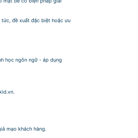
o mật để có biện pháp giải
tức, đề xuất đặc biệt hoặc ưu
ình học ngôn ngữ - áp dụng
kid.vn.
giả mạo khách hàng.