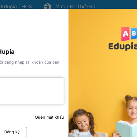
dupia THCS
Vươn Ra Thế Giới
Vào học
Đặt hàng
Giới thiệu
Hướng dẫn
dupia
i đăng nhập tài khoản của bạn.
d Vocab - Letter a
ập
Quên mật khẩu
Đăng ký