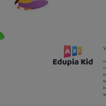
V
C
Co
M
N
Đạ
Q