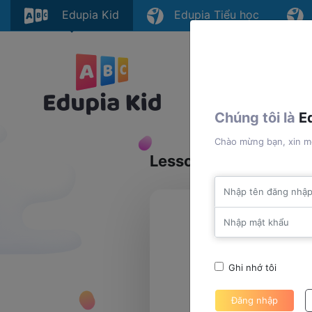
Edupia Kid
Edupia Tiểu học
E
Trang chủ
Chúng tôi là
E
Chào mừng bạn, xin mờ
Lesson 3 - Phonics an
Nhập tên đăng nh
Nhập mật khẩu
Ghi nhớ tôi
Đăng nhập