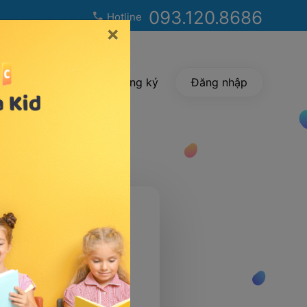
093.120.8686
Hotline
×
Tuyển dụng
Đăng ký
Đăng nhập